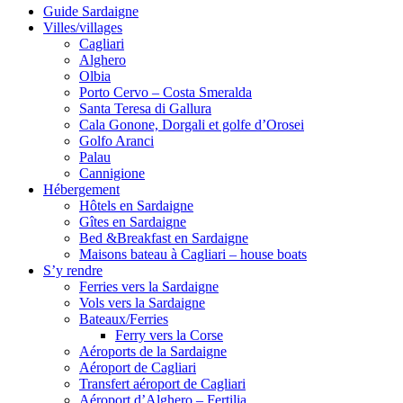
Guide Sardaigne
Villes/villages
Cagliari
Alghero
Olbia
Porto Cervo – Costa Smeralda
Santa Teresa di Gallura
Cala Gonone, Dorgali et golfe d’Orosei
Golfo Aranci
Palau
Cannigione
Hébergement
Hôtels en Sardaigne
Gîtes en Sardaigne
Bed &Breakfast en Sardaigne
Maisons bateau à Cagliari – house boats
S’y rendre
Ferries vers la Sardaigne
Vols vers la Sardaigne
Bateaux/Ferries
Ferry vers la Corse
Aéroports de la Sardaigne
Aéroport de Cagliari
Transfert aéroport de Cagliari
Aéroport d’Alghero – Fertilia