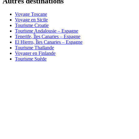
Autres destinations
Voyage Toscane
Voyage en Sicile
Tourisme Croatie
Tourisme Andalousie – Espagne
Tenerife, Îles Canaries – Espagne
El Hierro, Îles Canaries – Espagne
Tourisme Thaïlande
Voyager en Finlande
Tourisme Suède