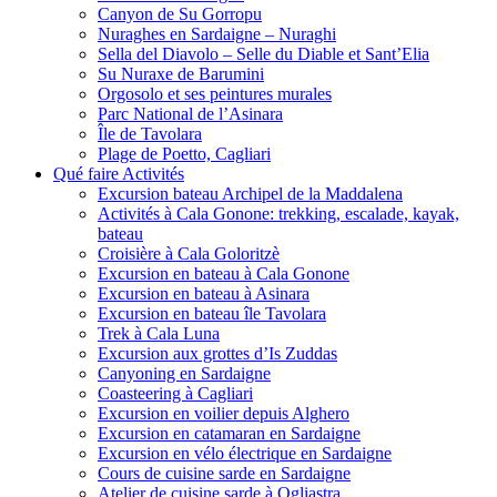
Canyon de Su Gorropu
Nuraghes en Sardaigne – Nuraghi
Sella del Diavolo – Selle du Diable et Sant’Elia
Su Nuraxe de Barumini
Orgosolo et ses peintures murales
Parc National de l’Asinara
Île de Tavolara
Plage de Poetto, Cagliari
Qué faire Activités
Excursion bateau Archipel de la Maddalena
Activités à Cala Gonone: trekking, escalade, kayak,
bateau
Croisière à Cala Goloritzè
Excursion en bateau à Cala Gonone
Excursion en bateau à Asinara
Excursion en bateau île Tavolara
Trek à Cala Luna
Excursion aux grottes d’Is Zuddas
Canyoning en Sardaigne
Coasteering à Cagliari
Excursion en voilier depuis Alghero
Excursion en catamaran en Sardaigne
Excursion en vélo électrique en Sardaigne
Cours de cuisine sarde en Sardaigne
Atelier de cuisine sarde à Ogliastra