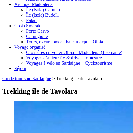
Archipel Maddalena
Île (Isola) Caprera
Île (Isola) Budelli
Palau
Costa Smeralda
Porto Cervo
Cannigione
Tours, excursions en bateau depuis Olbia
Voyage organisé
Croisières en voiler Olbia – Maddalena (1 semaine)
Voyages d’auteur fly & drive sur mesure
Voyages à vélo en Sardaigne – Cyclotourisme
Séjour
Guide tourisme Sardaigne
>
Trekking île de Tavolara
Trekking île de Tavolara