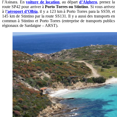
l’Asinara. En
voiture de location
, au départ
d’Alghero
, prenez la
route SP42 pour arriver à
Porto Torres ou Stintino
. Si vous arrivez
à l
’aéroport d’Olbia
, il y a 123 km à Porto Torres para la SS59, et
145 km de Stintino par la route SS131. Il y a aussi des transports en
commun à Stintino et Porto Torres (entreprise de transports publics
régionaux de Sardaigne – ARST).