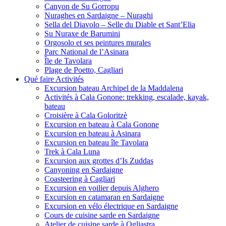
Canyon de Su Gorropu
Nuraghes en Sardaigne – Nuraghi
Sella del Diavolo – Selle du Diable et Sant’Elia
Su Nuraxe de Barumini
Orgosolo et ses peintures murales
Parc National de l’Asinara
Île de Tavolara
Plage de Poetto, Cagliari
Qué faire Activités
Excursion bateau Archipel de la Maddalena
Activités à Cala Gonone: trekking, escalade, kayak,
bateau
Croisière à Cala Goloritzè
Excursion en bateau à Cala Gonone
Excursion en bateau à Asinara
Excursion en bateau île Tavolara
Trek à Cala Luna
Excursion aux grottes d’Is Zuddas
Canyoning en Sardaigne
Coasteering à Cagliari
Excursion en voilier depuis Alghero
Excursion en catamaran en Sardaigne
Excursion en vélo électrique en Sardaigne
Cours de cuisine sarde en Sardaigne
Atelier de cuisine sarde à Ogliastra