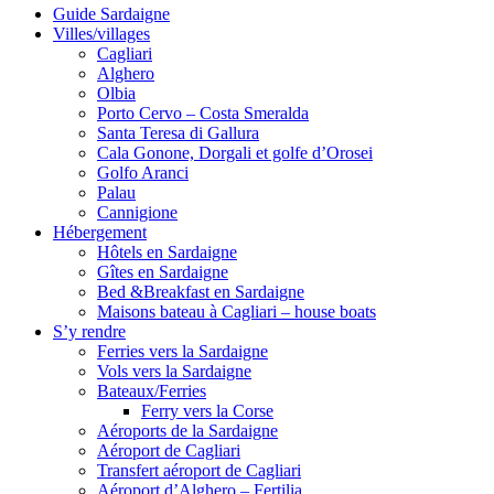
Guide Sardaigne
Villes/villages
Cagliari
Alghero
Olbia
Porto Cervo – Costa Smeralda
Santa Teresa di Gallura
Cala Gonone, Dorgali et golfe d’Orosei
Golfo Aranci
Palau
Cannigione
Hébergement
Hôtels en Sardaigne
Gîtes en Sardaigne
Bed &Breakfast en Sardaigne
Maisons bateau à Cagliari – house boats
S’y rendre
Ferries vers la Sardaigne
Vols vers la Sardaigne
Bateaux/Ferries
Ferry vers la Corse
Aéroports de la Sardaigne
Aéroport de Cagliari
Transfert aéroport de Cagliari
Aéroport d’Alghero – Fertilia