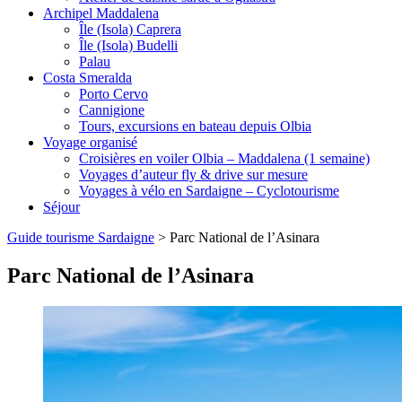
Archipel Maddalena
Île (Isola) Caprera
Île (Isola) Budelli
Palau
Costa Smeralda
Porto Cervo
Cannigione
Tours, excursions en bateau depuis Olbia
Voyage organisé
Croisières en voiler Olbia – Maddalena (1 semaine)
Voyages d’auteur fly & drive sur mesure
Voyages à vélo en Sardaigne – Cyclotourisme
Séjour
Guide tourisme Sardaigne
>
Parc National de l’Asinara
Parc National de l’Asinara