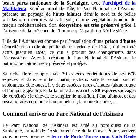
beaux
parcs nationaux de la Sardaigne
, avec
l’archipel de la
Maddalena
. Situé au
nord de l’île
, le Parc National de l’Asinara
présente un paysage de
hauts falaises
dans le nord et de belles
« calas » ou
criques
dans le sud, et une végétation typique du
maquis méditerranéen. Son
écosystème est très préservé
grâce à
l’absence de la présence de l’homme qu’à partir du XVIIe siècle.
L’île de l’Asinara est connue par l’installation d’une
prison d’haute
sécurité
et la colonie pénitentiaire agricole de l’État, qui ont été
actifs jusqu’en 1997, ce qui a produit des changements dans
l’écosystème. Avec la création du Parc National de l’Asinara, le
patrimoine naturel reste préservé et protégé.
Sa riche flore compte avec 29 espèces endémiques de ses
678
espèces
, et dans le milieu marin, rocheux sure le versant sud et
sablonneux côté ouest, il y deux espèces rares d’algues (algue rouge
et l’arapède géante). Et la faune est aussi riche:
80 espèces
sauvages
de vertébrés : le cheval, le sanglier, le mouflon, l’âne albinos, et des
oiseaux rares comme le faucon pèlerin, la mouette corse,…
Comment arriver au Parc National de l’Asinara
Le Parc National de l’Asinara est situé au nord-ouest de la
Sardaigne, au golf de l’Asinara en face de la Corse. Pour y arriver,
vous pouvez prendre le
ferry de Porto Torres pour Cala Reale