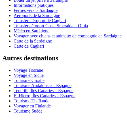
Louer un jet privé à Sardaigne
Informations pratiques
Ferries vers la Sardaigne
Aéroports de la Sardaigne
Transfert aéroport de Cagliari
Transfer aéroport Costa Smeralda – Olbia
Météo en Sardaigne
Voyager avec chiens et animaux de compagnie en Sardaigne
Carte de la Sardaigne
Carte de Cagliari
Autres destinations
Voyage Toscane
Voyage en Sicile
Tourisme Croatie
Tourisme Andalousie – Espagne
Tenerife, Îles Canaries – Espagne
El Hierro, Îles Canaries – Espagne
Tourisme Thaïlande
Voyager en Finlande
Tourisme Suède