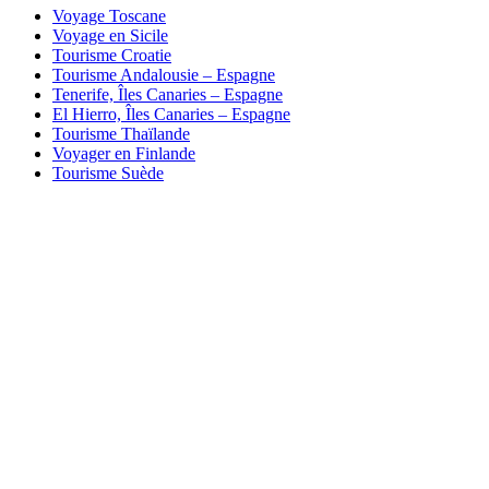
Voyage Toscane
Voyage en Sicile
Tourisme Croatie
Tourisme Andalousie – Espagne
Tenerife, Îles Canaries – Espagne
El Hierro, Îles Canaries – Espagne
Tourisme Thaïlande
Voyager en Finlande
Tourisme Suède