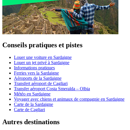
Conseils pratiques et pistes
Louer une voiture en Sardaigne
Louer un jet privé à Sardaigne
Informations pratiques
Ferries vers la Sardaigne
Aéroports de la Sardaigne
Transfert aéroport de Cagliari
Transfer aéroport Costa Smeralda – Olbia
Météo en Sardaigne
Voyager avec chiens et animaux de compagnie en Sardaigne
Carte de la Sardaigne
Carte de Cagliari
Autres destinations