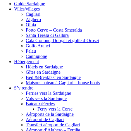
Guide Sardaigne
Villes/villages
Cagliari
Alghero
Olbia
Porto Cervo – Costa Smeralda
Santa Teresa di Gallura
Cala Gonone, Dorgali et golfe d’Orosei
Golfo Aranci
Palau
Cannigione
Hébergement
Hôtels en Sardaigne
Gîtes en Sardaigne
Bed &Breakfast en Sardaigne
Maisons bateau à Cagliari – house boats
S’y rendre
Ferries vers la Sardaigne
Vols vers la Sardaigne
Bateaux/Ferries
Ferry vers la Corse
Aéroports de la Sardaigne
Aéroport de Cagliari
Transfert aéroport de Cagliari
Aéroport d’Alghero – Fertilia