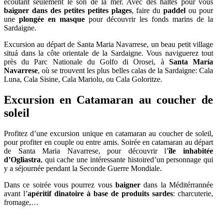
ecoutant seulement le son de la mer. Avec des haltes pour vous
baigner dans des petites petites plages
, faire du
paddel
ou pour
une
plongée en masque
pour découvrir les fonds marins de la
Sardaigne.
Excursion au départ de Santa Maria Navarrese, un beau petit village
situá dans la côte orientale de la Sardaigne. Vous naviguerez tout
près du Parc Nationale du Golfo di Orosei, à
Santa María
Navarrese
, où se trouvent les plus belles calas de la Sardaigne: Cala
Luna, Cala Sisine, Cala Mariolu, ou Cala Goloritze.
Excursion en Catamaran au coucher de
soleil
Profitez d’une excursion unique en catamaran au coucher de soleil,
pour profiter en couple ou entre amis. Soirée en catamaran au départ
de Santa Maria Navarrese, pour découvrir l’
île inhabitée
d’Ogliastra
, qui cache une intéressante histoired’un personnage qui
y a séjournée pendant la Seconde Guerre Mondiale.
Dans ce soirée vous pourrez vous
baigner
dans la Méditérrannée
avant l’
apéritif dinatoire à base de produits sardes
: charcuterie,
fromage,…