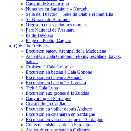
Canyon de Su Gorropu
Nuraghes en Sardaigne – Nuraghi
Sella del Diavolo – Selle du Diable et Sant’Elia
Su Nuraxe de Barumini
Orgosolo et ses peintures murales
Parc National de l’Asinara
Île de Tavolara
Plage de Poetto, Cagliari
Qué faire Activités
Excursion bateau Archipel de la Maddalena
Activités à Cala Gonone: trekking, escalade, kayak,
bateau
Croisière à Cala Goloritzè
Excursion en bateau à Cala Gonone
Excursion en bateau à Asinara
Excursion en bateau île Tavolara
Trek à Cala Luna
Excursion aux grottes d’Is Zuddas
Canyoning en Sardaigne
Coasteering à Cagliari
Excursion en voilier depuis Alghero
Excursion en catamaran en Sardaigne
Excursion en vélo électrique en Sardaigne
Cours de cuisine sarde en Sardaigne
Atelier de cuisine sarde à Ogliastra