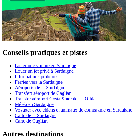
Conseils pratiques et pistes
Louer une voiture en Sardaigne
Louer un jet privé à Sardaigne
Informations pratiques
Ferries vers la Sardaigne
Aéroports de la Sardaigne
Transfert aéroport de Cagliari
Transfer aéroport Costa Smeralda – Olbia
Météo en Sardaigne
Voyager avec chiens et animaux de compagnie en Sardaigne
Carte de la Sardaigne
Carte de Cagliari
Autres destinations