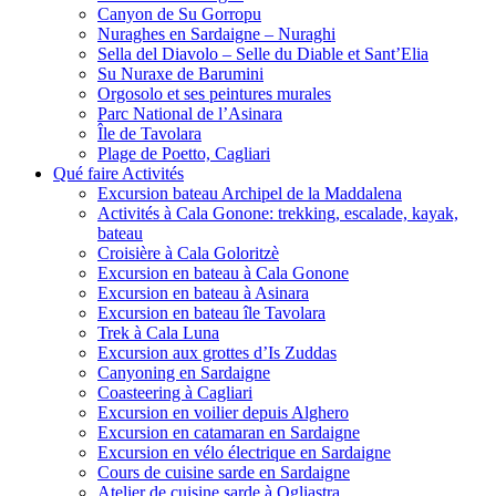
Canyon de Su Gorropu
Nuraghes en Sardaigne – Nuraghi
Sella del Diavolo – Selle du Diable et Sant’Elia
Su Nuraxe de Barumini
Orgosolo et ses peintures murales
Parc National de l’Asinara
Île de Tavolara
Plage de Poetto, Cagliari
Qué faire Activités
Excursion bateau Archipel de la Maddalena
Activités à Cala Gonone: trekking, escalade, kayak,
bateau
Croisière à Cala Goloritzè
Excursion en bateau à Cala Gonone
Excursion en bateau à Asinara
Excursion en bateau île Tavolara
Trek à Cala Luna
Excursion aux grottes d’Is Zuddas
Canyoning en Sardaigne
Coasteering à Cagliari
Excursion en voilier depuis Alghero
Excursion en catamaran en Sardaigne
Excursion en vélo électrique en Sardaigne
Cours de cuisine sarde en Sardaigne
Atelier de cuisine sarde à Ogliastra