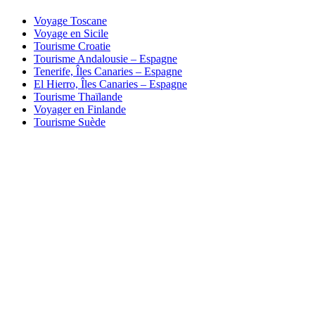
Voyage Toscane
Voyage en Sicile
Tourisme Croatie
Tourisme Andalousie – Espagne
Tenerife, Îles Canaries – Espagne
El Hierro, Îles Canaries – Espagne
Tourisme Thaïlande
Voyager en Finlande
Tourisme Suède