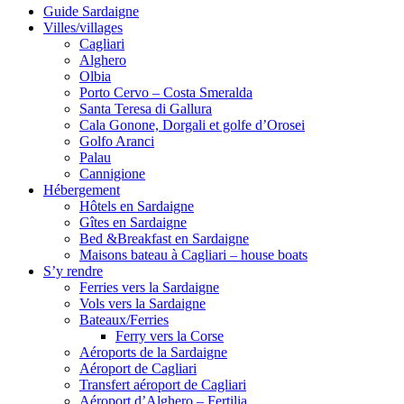
Guide Sardaigne
Villes/villages
Cagliari
Alghero
Olbia
Porto Cervo – Costa Smeralda
Santa Teresa di Gallura
Cala Gonone, Dorgali et golfe d’Orosei
Golfo Aranci
Palau
Cannigione
Hébergement
Hôtels en Sardaigne
Gîtes en Sardaigne
Bed &Breakfast en Sardaigne
Maisons bateau à Cagliari – house boats
S’y rendre
Ferries vers la Sardaigne
Vols vers la Sardaigne
Bateaux/Ferries
Ferry vers la Corse
Aéroports de la Sardaigne
Aéroport de Cagliari
Transfert aéroport de Cagliari
Aéroport d’Alghero – Fertilia