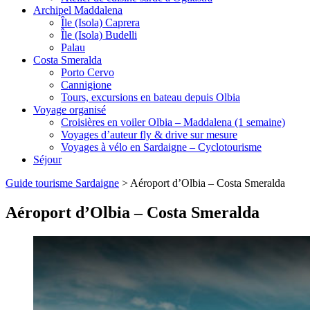
Archipel Maddalena
Île (Isola) Caprera
Île (Isola) Budelli
Palau
Costa Smeralda
Porto Cervo
Cannigione
Tours, excursions en bateau depuis Olbia
Voyage organisé
Croisières en voiler Olbia – Maddalena (1 semaine)
Voyages d’auteur fly & drive sur mesure
Voyages à vélo en Sardaigne – Cyclotourisme
Séjour
Guide tourisme Sardaigne
>
Aéroport d’Olbia – Costa Smeralda
Aéroport d’Olbia – Costa Smeralda