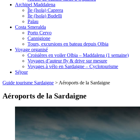
Archipel Maddalena
Île (Isola) Caprera
Île (Isola) Budelli
Palau
Costa Smeralda
Porto Cervo
Cannigione
Tours, excursions en bateau depuis Olbia
Voyage organisé
Croisières en voiler Olbia – Maddalena (1 semaine)
Voyages d’auteur fly & drive sur mesure
Voyages à vélo en Sardaigne – Cyclotourisme
Séjour
Guide tourisme Sardaigne
>
Aéroports de la Sardaigne
Aéroports de la Sardaigne