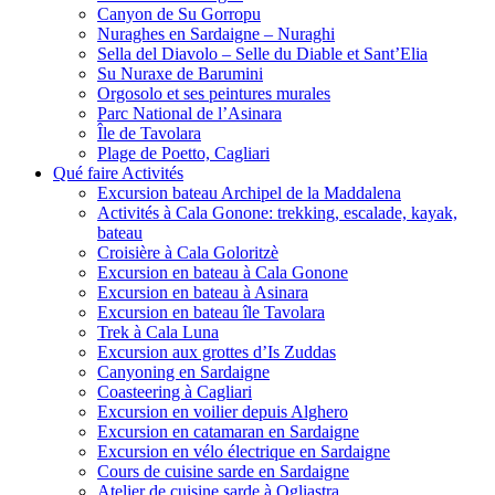
Canyon de Su Gorropu
Nuraghes en Sardaigne – Nuraghi
Sella del Diavolo – Selle du Diable et Sant’Elia
Su Nuraxe de Barumini
Orgosolo et ses peintures murales
Parc National de l’Asinara
Île de Tavolara
Plage de Poetto, Cagliari
Qué faire Activités
Excursion bateau Archipel de la Maddalena
Activités à Cala Gonone: trekking, escalade, kayak,
bateau
Croisière à Cala Goloritzè
Excursion en bateau à Cala Gonone
Excursion en bateau à Asinara
Excursion en bateau île Tavolara
Trek à Cala Luna
Excursion aux grottes d’Is Zuddas
Canyoning en Sardaigne
Coasteering à Cagliari
Excursion en voilier depuis Alghero
Excursion en catamaran en Sardaigne
Excursion en vélo électrique en Sardaigne
Cours de cuisine sarde en Sardaigne
Atelier de cuisine sarde à Ogliastra