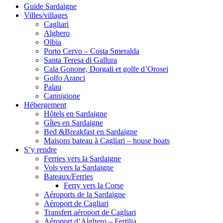
Guide Sardaigne
Villes/villages
Cagliari
Alghero
Olbia
Porto Cervo – Costa Smeralda
Santa Teresa di Gallura
Cala Gonone, Dorgali et golfe d’Orosei
Golfo Aranci
Palau
Cannigione
Hébergement
Hôtels en Sardaigne
Gîtes en Sardaigne
Bed &Breakfast en Sardaigne
Maisons bateau à Cagliari – house boats
S’y rendre
Ferries vers la Sardaigne
Vols vers la Sardaigne
Bateaux/Ferries
Ferry vers la Corse
Aéroports de la Sardaigne
Aéroport de Cagliari
Transfert aéroport de Cagliari
Aéroport d’Alghero – Fertilia