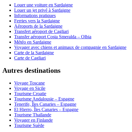
Louer une voiture en Sardaigne
Louer un jet privé à Sardaigne
Informations pratiques
Ferries vers la Sardaigne
Aéroports de la Sardaigne
Transfert aéroport de Cagliari
Transfer aéroport Costa Smeralda – Olbia
Météo en Sardaigne
Voyager avec chiens et animaux de compagnie en Sardaigne
Carte de la Sardaigne
Carte de Cagliari
Autres destinations
Voyage Toscane
Voyage en Sicile
Tourisme Croatie
Tourisme Andalousie – Espagne
Tenerife, Îles Canaries – Espagne
El Hierro, Îles Canaries – Espagne
Tourisme Thaïlande
Voyager en Finlande
Tourisme Suède