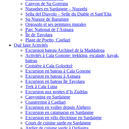
Canyon de Su Gorropu
Nuraghes en Sardaigne – Nuraghi
Sella del Diavolo – Selle du Diable et Sant’Elia
Su Nuraxe de Barumini
Orgosolo et ses peintures murales
Parc National de l’Asinara
Île de Tavolara
Plage de Poetto, Cagliari
Qué faire Activités
Excursion bateau Archipel de la Maddalena
Activités à Cala Gonone: trekking, escalade, kayak,
bateau
Croisière à Cala Goloritzè
Excursion en bateau à Cala Gonone
Excursion en bateau à Asinara
Excursion en bateau île Tavolara
Trek à Cala Luna
Excursion aux grottes d’Is Zuddas
Canyoning en Sardaigne
Coasteering à Cagliari
Excursion en voilier depuis Alghero
Excursion en catamaran en Sardaigne
Excursion en vélo électrique en Sardaigne
Cours de cuisine sarde en Sardaigne
Atelier de cuisine sarde à Ogliastra