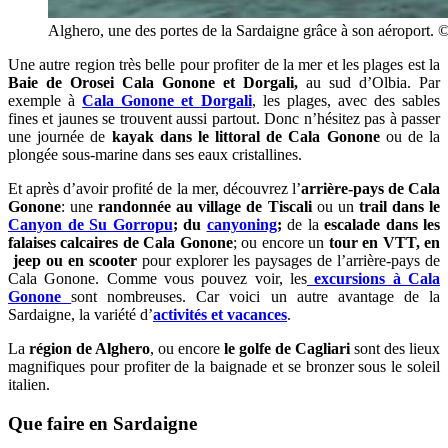
Alghero, une des portes de la Sardaigne grâce à son aéroport. 
Une autre region très belle pour profiter de la mer et les plages est la
Baie de Orosei Cala Gonone et Dorgali,
au sud d’Olbia. Par
exemple à
Cala Gonone et Dorgali
, les plages, avec des sables
fines et jaunes se trouvent aussi partout. Donc n’hésitez pas à passer
une journée de
kayak dans le littoral de Cala Gonone
ou de la
plongée sous-marine dans ses eaux cristallines.
Et après d’avoir profité de la mer, découvrez l’
arrière-pays de Cala
Gonone
: une
randonnée au village de Tiscali
ou un
trail dans le
Canyon de Su Gorropu
; du
canyoning
;
de la
escalade dans les
falaises calcaires de Cala Gonone
; ou encore un
tour en VTT, en
jeep ou en scooter
pour explorer les paysages de l’arrière-pays de
Cala Gonone. Comme vous pouvez voir, les
excursions à Cala
Gonone
sont nombreuses. Car voici un autre avantage de la
Sardaigne, la variété d’
activités et vacances
.
La
région de Alghero
, ou encore
le golfe de Cagliari
sont des lieux
magnifiques pour profiter de la baignade et se bronzer sous le soleil
italien.
Que faire en Sardaigne