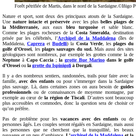
Forêt pétrifiée de Martis, dans le nord de la Sardaigne.©Iñigo 
Nature et sport, sont deux des principaux atouts de la Sardaigne.
Une
nature intacte et préservée
avec les plus
belles plages de
la
Méditerranée,
aux eaux
bleu turquoise
et sable blanc.
Comme
le
s plages rocheuses de l
a
Costa Smeralda
,
destination
prisée par les célébrités,
l’
Archipel de la Maddalena
(îles de
Maddalena,
Caprera
et
Budelli
) la
Costa Verde
,
les
plages du
golfe d’Orosei
, les
plages sauvages du sud.
Mais aussi des sites
géologiques sont nombreux, par exemple les grottes comme la de
Neptune
à
Capo Caccia
;
la
grotte Bue Marino
dans le golfe
d’Orosei
ou
la
grotte du Ispinigoli
à Dorgali
.
Il y a des nombreux sentiers, randonnées, trails pour faire avec la
famille,
avec des enfants
ou pour s’immerger dans la Sardaigne
plus sauvage. Là, dans certaines zones on aura besoin de
guides
professionnels
ou de connaissances de moyenne montagne, par
exemple au cœur de
la région de Tiscali
. D’autres sont beaucoup
plus accessibles et commodes, donc la question sera de choisir ce
qu’on préfère.
Pas de problème pour les
vacances avec des enfants
ou de
personnes âgés. Les couples seront régalés en Sardaigne, mais aussi
les personnes que ne cherchent que la tranquillité, les beaux
paysages et un peu d’ambiance.
L’
archipel de la Maddalena
et la