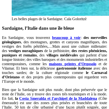
Les belles plages de la Sardaigne. Cala Goloritzè
Sardaigne, l’Italie dans une île bleue
En Sardaigne, vous trouverez
beaucoup à voir
:
des merveilles
géologiques
, des montagnes, grottes et canyons magnifiques, des
vestiges des forêts pétrifiées,…Mais aussi une culture millenaire:
des
vestiges nuraghiques
de la préhistoire,
des restes phéniciens,
puniques et romains
, des
villages médiévales
qui parlent d’une
longue histoire; des villes baroques et des monuments industrielles et
contemporaines, comme les
maisons peintes d’Orgosolo
et de
Vilamar. Et bien sur, la délicieuse
gastronomie italienne
avec des
touches sardes; de la culture régionale comme
le Carnaval
d’Oristano
et des projets plus contemporains qui regardent vers
l’Europe et le monde.
Bien que la Sardaigne soit plus rurale, dont plus préservée que le
reste de l’Italie, on y trouve des zones très touristiques et à la mode.
En fait,
la
Costa Smeralda et l’archipel de la Maddalena
(Côte
émeraude) est une des zones plus prisées et branchées de toute
l’Italie. 50 km de côte urbanisé d’une façon plutôt soignée, que