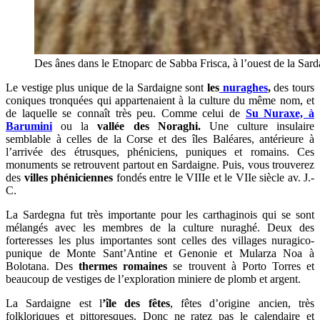
Des ânes dans le Etnoparc de Sabba Frisca, à l’ouest de la Sar
Le vestige plus unique de la Sardaigne sont
les
nuraghes
,
des tours
coniques tronquées qui appartenaient à la culture du même nom, et
de laquelle se connaît très peu. Comme celui de
Su Nuraxe, à
Barumini
ou la
vallée des Noraghi.
Une culture insulaire
semblable à celles de la Corse et des îles Baléares, antérieure à
l’arrivée des étrusques, phéniciens, puniques et romains. Ces
monuments se retrouvent partout en Sardaigne. Puis, vous trouverez
des
villes phéniciennes
fondés entre le VIIIe et le VIIe siècle av. J.-
C.
La Sardegna fut très importante pour les carthaginois qui se sont
mélangés avec les membres de la culture nuraghé. Deux des
forteresses les plus importantes sont celles des villages nuragico-
punique de Monte Sant’Antine et Genonie et Mularza Noa à
Bolotana. Des
thermes romaines
se trouvent à Porto Torres et
beaucoup de vestiges de l’exploration miniere de plomb et argent.
La Sardaigne est l
’île des fêtes
, fêtes d’origine ancien, très
folkloriques et pittoresques. Donc ne ratez pas le calendaire et