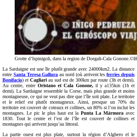
Grotte d’Ispinigoli, dans la region de Dorgali-Cala Gonone.©I
La Sardaigne est une île plutôt grande avec 24000km2. La distance
entre
Santa Teresa Gallura
au nord (où arrivent les
ferries depuis
Bonifacio
) et
Cagliari
au sud est de 300km par route (3h et demi).
Au centre, entre
Oristano et Cala Gonone,
il y a135km (1h et
demi). La Sardaigne ressemble la Corse, mais plus grande et moins
montagneuse, ce qui ne veut pas dire que l’île soit plate. Le territoire
et le relief est plutôt montagneux. Ainsi, presque un 70% du
territoire est couvert de coteaux et collines, un 80% si l’on inclut les
montagnes. Le pic le plus haut est la
Punta La Mármora
avec
1830. Tout le centre et l’est de l’île est couvert de collines et
montagnes qui arrivent jusqu’au littoral.
La partie ouest est plus plate, surtout la région d’Alghero el le