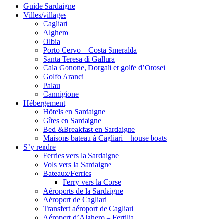
Guide Sardaigne
Villes/villages
Cagliari
Alghero
Olbia
Porto Cervo – Costa Smeralda
Santa Teresa di Gallura
Cala Gonone, Dorgali et golfe d’Orosei
Golfo Aranci
Palau
Cannigione
Hébergement
Hôtels en Sardaigne
Gîtes en Sardaigne
Bed &Breakfast en Sardaigne
Maisons bateau à Cagliari – house boats
S’y rendre
Ferries vers la Sardaigne
Vols vers la Sardaigne
Bateaux/Ferries
Ferry vers la Corse
Aéroports de la Sardaigne
Aéroport de Cagliari
Transfert aéroport de Cagliari
Aéroport d’Alghero – Fertilia