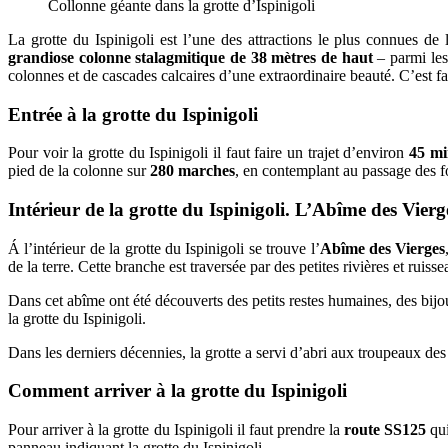
Collonne géante dans la grotte d’Ispinigoli
La grotte du Ispinigoli est l’une des attractions le plus connues d
grandiose colonne stalagmitique de 38 mètres de haut
– parmi les
colonnes et de cascades calcaires d’une extraordinaire beauté. C’est fa
Entrée à la grotte du Ispinigoli
Pour voir la grotte du Ispinigoli il faut faire un trajet d’environ
45 mi
pied de la colonne sur
280 marches
, en contemplant au passage des f
Intérieur de la grotte du Ispinigoli. L’Abîme des Vierg
Á l’intérieur de la grotte du Ispinigoli se trouve l’
Abîme des Vierges
de la terre. Cette branche est traversée par des petites rivières et ruiss
Dans cet abîme ont été découverts des petits restes humaines, des bijou
la grotte du Ispinigoli.
Dans les derniers décennies, la grotte a servi d’abri aux troupeaux des
Comment arriver à la grotte du Ispinigoli
Pour arriver à la grotte du Ispinigoli il faut prendre la
route SS125
qu
panneau indiquant la grotte du Ispinigoli.