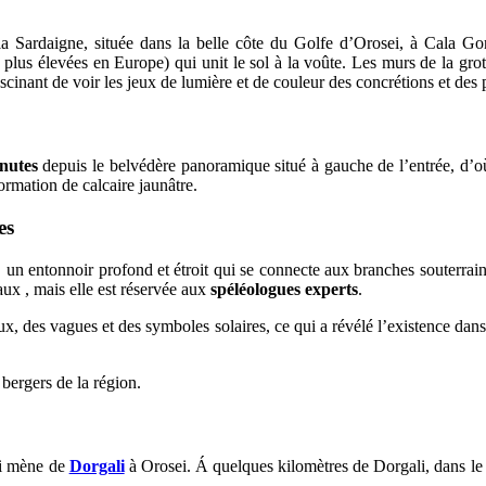
e la Sardaigne, située dans la belle côte du Golfe d’Orosei, à Cala G
 plus élevées en Europe) qui unit le sol à la voûte. Les murs de la gro
scinant de voir les jeux de lumière et de couleur des concrétions et des 
nutes
depuis le belvédère panoramique situé à gauche de l’entrée, d’o
ormation de calcaire jaunâtre.
es
, un entonnoir profond et étroit qui se connecte aux branches souterrain
eaux , mais elle est réservée aux
spéléologues experts
.
x, des vagues et des symboles solaires, ce qui a révélé l’existence dans l
 bergers de la région.
i mène de
Dorgali
à Orosei. Á quelques kilomètres de Dorgali, dans l