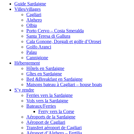
Guide Sardaigne
Villes/villages
Cagliari
Alghero
Olbia
Porto Cervo – Costa Smeralda
Santa Teresa di Gallura
Cala Gonone, Dorgali et golfe d’Orosei
Golfo Aranci
Palau
Cannigione
Hébergement
Hôtels en Sardaigne
Gîtes en Sardaigne
Bed &Breakfast en Sardaigne
Maisons bateau à Cagliari – house boats
S’y rendre
Ferries vers la Sardaigne
Vols vers la Sardaigne
Bateaux/Ferries
Ferry vers la Corse
Aéroports de la Sardaigne
Aéroport de Cagliari
Transfert aéroport de Cagliari
Aéroport d’Alghero – Fertilia