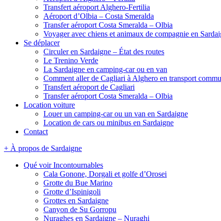
Transfert aéroport Alghero-Fertilia
Aéroport d’Olbia – Costa Smeralda
Transfer aéroport Costa Smeralda – Olbia
Voyager avec chiens et animaux de compagnie en Sarda
Se déplacer
Circuler en Sardaigne – État des routes
Le Trenino Verde
La Sardaigne en camping-car ou en van
Comment aller de Cagliari à Alghero en transport comm
Transfert aéroport de Cagliari
Transfer aéroport Costa Smeralda – Olbia
Location voiture
Louer un camping-car ou un van en Sardaigne
Location de cars ou minibus en Sardaigne
Contact
+ À propos de Sardaigne
Qué voir Incontournables
Cala Gonone, Dorgali et golfe d’Orosei
Grotte du Bue Marino
Grotte d’Ispinigoli
Grottes en Sardaigne
Canyon de Su Gorropu
Nuraghes en Sardaigne – Nuraghi