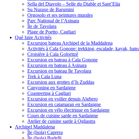
Sella del Diavolo – Selle du Diable et Sant’Elia
Su Nuraxe de Barumini
Orgosolo et ses peintures murales
Parc National de l’Asinara
Île de Tavolara
Plage de Poetto, Cagliari
Qué faire Activités
Excursion bateau Archipel de la Maddalena
Activités à Cala Gonone: trekking, escalade, kayak, bate
Croisière à Cala Goloritzè
Excursion en bateau à Cala Gonone
Excursion en bateau à Asinara
Excursion en bateau île Tavolara
Trek à Cala Luna
Excursion aux grottes d’Is Zuddas
Canyoning en Sardaigne
Coasteering à Cagliari
Excursion en voilier depuis Alghero
Excursion en catamaran en Sardaigne
Excursion en vélo électrique en Sardaigne
Cours de cuisine sarde en Sardaigne
Atelier de cuisine sarde à Ogliastra
Archipel Maddalena
Île (Isola) Caprera
Île (Isola) Budelli