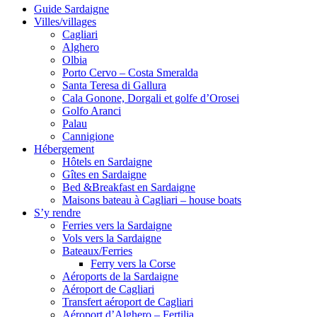
Guide Sardaigne
Villes/villages
Cagliari
Alghero
Olbia
Porto Cervo – Costa Smeralda
Santa Teresa di Gallura
Cala Gonone, Dorgali et golfe d’Orosei
Golfo Aranci
Palau
Cannigione
Hébergement
Hôtels en Sardaigne
Gîtes en Sardaigne
Bed &Breakfast en Sardaigne
Maisons bateau à Cagliari – house boats
S’y rendre
Ferries vers la Sardaigne
Vols vers la Sardaigne
Bateaux/Ferries
Ferry vers la Corse
Aéroports de la Sardaigne
Aéroport de Cagliari
Transfert aéroport de Cagliari
Aéroport d’Alghero – Fertilia