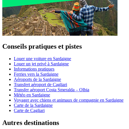
Conseils pratiques et pistes
Louer une voiture en Sardaigne
Louer un jet privé à Sardaigne
Informations pratiques
Ferries vers la Sardaigne
Aéroports de la Sardaigne
Transfert aéroport de Cagliari
Transfer aéroport Costa Smeralda – Olbia
Météo en Sardaigne
Voyager avec chiens et animaux de compagnie en Sardaigne
Carte de la Sardaigne
Carte de Cagliari
Autres destinations