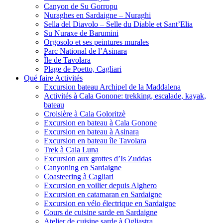
Canyon de Su Gorropu
Nuraghes en Sardaigne – Nuraghi
Sella del Diavolo – Selle du Diable et Sant’Elia
Su Nuraxe de Barumini
Orgosolo et ses peintures murales
Parc National de l’Asinara
Île de Tavolara
Plage de Poetto, Cagliari
Qué faire Activités
Excursion bateau Archipel de la Maddalena
Activités à Cala Gonone: trekking, escalade, kayak,
bateau
Croisière à Cala Goloritzè
Excursion en bateau à Cala Gonone
Excursion en bateau à Asinara
Excursion en bateau île Tavolara
Trek à Cala Luna
Excursion aux grottes d’Is Zuddas
Canyoning en Sardaigne
Coasteering à Cagliari
Excursion en voilier depuis Alghero
Excursion en catamaran en Sardaigne
Excursion en vélo électrique en Sardaigne
Cours de cuisine sarde en Sardaigne
Atelier de cuisine sarde à Ogliastra